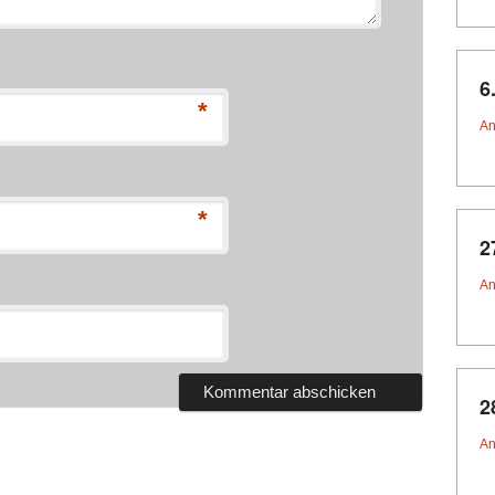
6
*
An
*
2
An
2
An