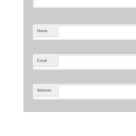
Name
Email
Website