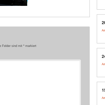
2
An
e Felder sind mit
*
markiert
2
An
1
An