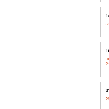
1
An
1
Li
Ol
3
50