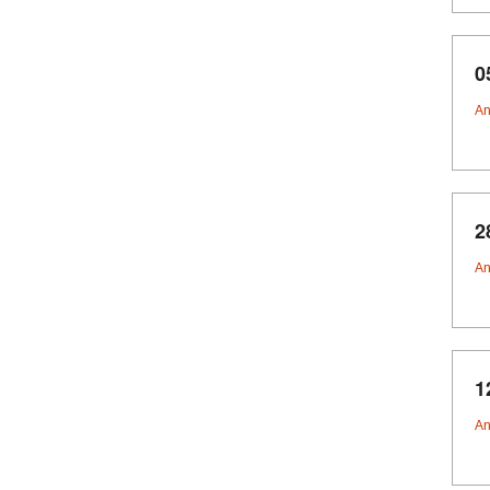
0
An
2
An
1
An