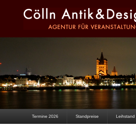
Hauptmenü
Weiter zum Hauptinhalt
Weiter zum Sekundärinhalt
Termine 2026
Standpreise
Leihstand